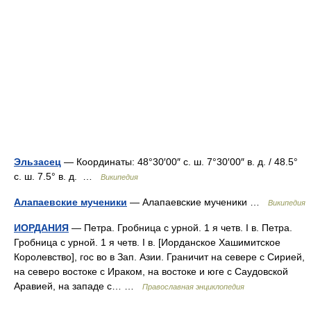
Эльзасец
— Координаты: 48°30′00″ с. ш. 7°30′00″ в. д. / 48.5°
с. ш. 7.5° в. д. …
Википедия
Алапаевские мученики
— Алапаевские мученики …
Википедия
ИОРДАНИЯ
— Петра. Гробница с урной. 1 я четв. I в. Петра.
Гробница с урной. 1 я четв. I в. [Иорданское Хашимитское
Королевство], гос во в Зап. Азии. Граничит на севере с Сирией,
на северо востоке с Ираком, на востоке и юге с Саудовской
Аравией, на западе с… …
Православная энциклопедия