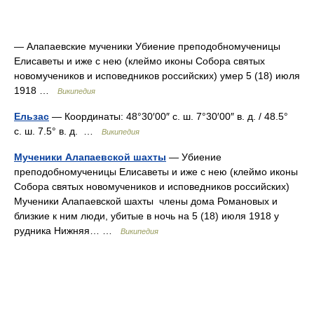
— Алапаевские мученики Убиение преподобномученицы
Елисаветы и иже с нею (клеймо иконы Собора святых
новомучеников и исповедников российских) умер 5 (18) июля
1918 …
Википедия
Ельзас
— Координаты: 48°30′00″ с. ш. 7°30′00″ в. д. / 48.5°
с. ш. 7.5° в. д. …
Википедия
Мученики Алапаевской шахты
— Убиение
преподобномученицы Елисаветы и иже с нею (клеймо иконы
Собора святых новомучеников и исповедников российских)
Мученики Алапаевской шахты члены дома Романовых и
близкие к ним люди, убитые в ночь на 5 (18) июля 1918 у
рудника Нижняя… …
Википедия